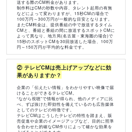
送する際のCM料金があります。
制作料はCMの秒数や内容、タレント起用の有無
などによって変わりますが、15秒CMの場合で
100万円～300万円が一般的な目安となります。
またCM料金は、提供番組の中で放送するタイム
CMと、番組と番組の間に放送するスポットCMに
よって異なり、地方局(名古屋・東海圏の場合)で
15秒のスポットCMを30回放送した場合、100万
円～150万円が平均的な料金です。
② テレビCMは売上げアップなどに効
果がありますか？
企業の「伝えたい情報」をわかりやすい映像で届
けることができるテレビCM。
“ながら視聴”で情報が得られ、他のメディアに比
べ、ずば抜けた即効性を備えているのも広告媒体
としてのテレビの特徴です。
テレビCMはこうしたテレビの特性を踏まえ、販
売促進や企業のイメージアップなど、目的に照準
を合わせた的確なCM作りによって確かな効果を