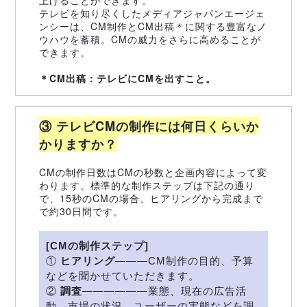
上げることができます。
テレビを知り尽くしたメディアジャパンエージェ
ンシーは、CM制作とCM出稿＊に関する豊富なノ
ウハウを蓄積。CMの威力をさらに高めることが
できます。
＊CM出稿：テレビにCMを出すこと。
③ テレビCMの制作には何日くらいか
かりますか？
CMの制作日数はCMの秒数と企画内容によって変
わります。標準的な制作ステップは下記の通り
で、15秒のCMの場合、ヒアリングから完成まで
で約30日間です。
[CMの制作ステップ]
①
ヒアリング
―――CM制作の目的、予算
などを聞かせていただきます。
②
調査
――――――業態、現在の広告活
動、市場の状況、ユーザーの実態などを調