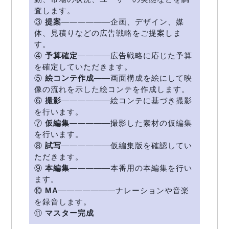
査します。
③
提案
――――――企画、デザイン、媒
体、見積りなどの広告戦略をご提案しま
す。
④
予算確定
――――広告戦略に応じた予算
を確定していただきます。
⑤
絵コンテ作成
――画面構成を絵にして映
像の流れを示した絵コンテを作成します。
⑥
撮影
――――――絵コンテに基づき撮影
を行います。
⑦
仮編集
―――――撮影した素材の仮編集
を行います。
⑧
試写
――――――仮編集版を確認してい
ただきます。
⑨
本編集
―――――本番用の本編集を行い
ます。
⑩
MA
―――――――ナレーションや音楽
を録音します。
⑪
マスター完成