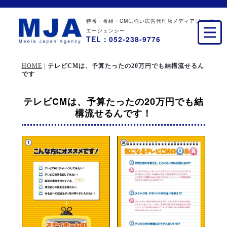
特番・番組・CMに強い広告代理店メディアジャパン
エージェンシー
TEL：052-238-9776
HOME
|
テレビCMは、予算たったの20万円でも結構流せるん
です
テレビCMは、予算たったの20万円でも結
構流せるんです！